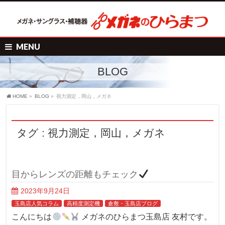
MENU
BLOG
HOME
»
BLOG
»
視力測定，岡山，メガネ
タグ : 視力測定，岡山，メガネ
目からレンズの距離もチェック
2023年9月24日
玉島店人気コラム
高精度測定機
倉敷・玉島店ブログ
こんにちは
メガネのひらまつ玉島店 友村です。