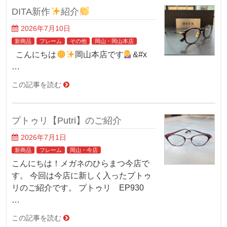
DITA新作
紹介
2026年7月10日
新商品
フレーム
その他
岡山・岡山本店
こんにちは
岡山本店です
‍&#x
…
この記事を読む
プトゥリ【Putri】のご紹介
2026年7月1日
新商品
フレーム
岡山・今店
こんにちは！メガネのひらまつ今店で
す。 今回は今店に新しく入ったプトゥ
リのご紹介です。 プトゥリ EP930
…
この記事を読む