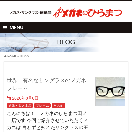
MENU
BLOG
HOME
»
BLOG
世界一有名なサングラスのメガネ
フレーム
2026年8月6日
倉敷・田ノ上店
フレーム
その他
こんにちは！ メガネのひらまつ田ノ
上店です 今回ご紹介させていただくメ
ガネは 言わずと知れたサングラスの王