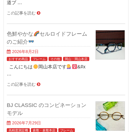
道ブ …
この記事を読む
色鮮やかな
セルロイドフレーム
のご紹介
2026年8月2日
おすすめ商品
フレーム
その他
岡山・岡山本店
こんにちは
岡山本店です
&#x
…
この記事を読む
BJ CLASSIC のコンビネーション
モデル
2026年7月29日
高精度測定機
倉敷・倉敷本店
フレーム