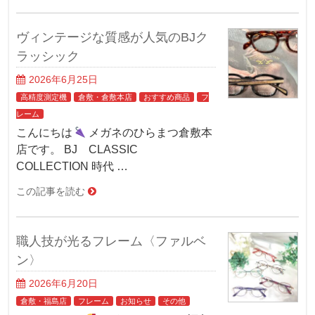
ヴィンテージな質感が人気のBJク
ラッシック
2026年6月25日
高精度測定機
倉敷・倉敷本店
おすすめ商品
フ
レーム
こんにちは
メガネのひらまつ倉敷本
店です。 BJ CLASSIC
COLLECTION 時代 …
この記事を読む
職人技が光るフレーム〈ファルベ
ン〉
2026年6月20日
倉敷・福島店
フレーム
お知らせ
その他