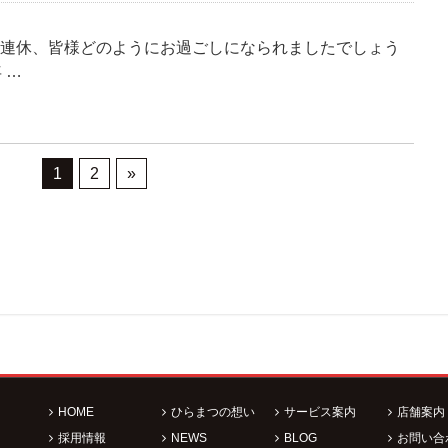
0連休、皆様どのようにお過ごしになられましたでしょう
 …
1
2
»
HOME
ひらまつの想い
サービス案内
店舗案内
採用情報
NEWS
BLOG
お問い合