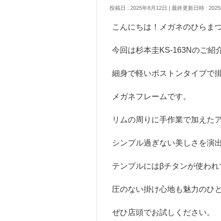
投稿日 : 2025年8月12日
最終更新日時 : 202
こんにちは！メガネのひらま
今回は杉本圭KS-163Nのご紹
細身で軽いボストンタイプで
メガネフレームです。
リムの周りに手作業で加えた
シンプル過ぎない美しさを演
テンプルにはβチタンが使われ
圧のない掛け心地も魅力のひ
ぜひ店頭でお試しください。