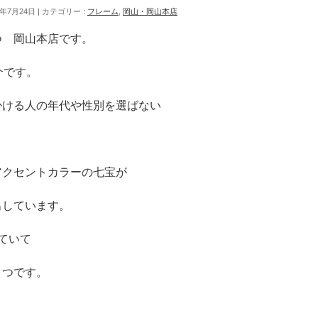
5年7月24日
カテゴリー :
フレーム
,
岡山・岡山本店
つ 岡山本店です。
介です。
掛ける人の年代や性別を選ばない
アクセントカラーの七宝が
出しています。
ていて
とつです。