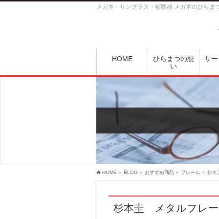
メガネ・サングラス・補聴器 メガネのひらま
HOME
ひらまつの想
サー
い
HOME
»
BLOG
»
おすすめ商品
»
フレーム
»
杉本
杉本圭 メタルフレー