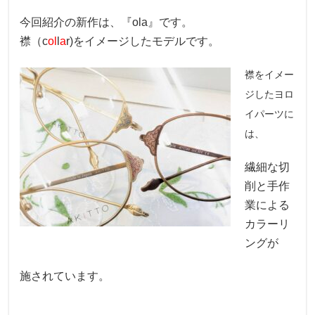
今回紹介の新作は、『ola』です。
襟（c
ol
l
a
r)をイメージしたモデルです。
襟をイメー
ジしたヨロ
イパーツに
は、
繊細な切
削と手作
業による
カラーリ
ングが
施されています。