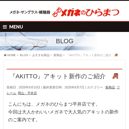
MENU
BLOG
HOME
»
BLOG
»
おすすめ商品
»
新商品
»
『AKITTO』アキット新作のご紹介
『AKITTO』アキット新作のご紹介
投稿日 : 2025年9月10日
最終更新日時 : 2025年8月7日
カテゴリー :
新商品
,
フ
レーム
,
岡山・平井店
こんにちは、メガネのひらまつ平井店です。
今回は大人かわいいメガネで大人気のアキットの新作
のご案内です。