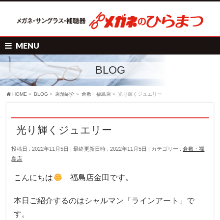
MENU
BLOG
HOME
»
BLOG
»
店舗紹介
»
倉敷・福島店
»
光り輝くジュエリー
光り輝くジュエリー
投稿日 : 2022年11月5日
最終更新日時 : 2022年11月5日
カテゴリー :
倉敷・福
島店
こんにちは
福島店金田です。
本日ご紹介するのはシャルマン「ラインアート」で
す。