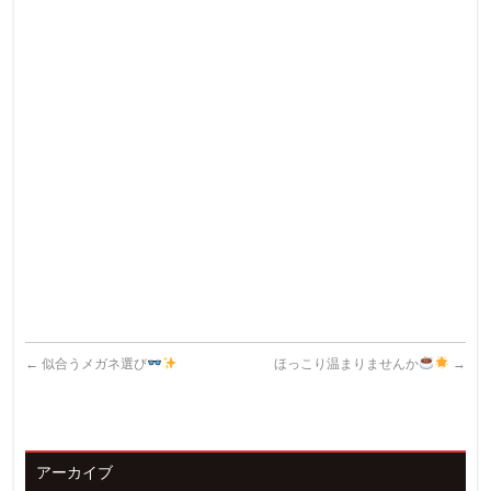
←
似合うメガネ選び
ほっこり温まりませんか
→
アーカイブ