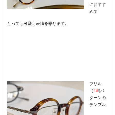
におすす
めで
とっても可愛く表情を彩ります。
フリル
（
f
r
il
l)パ
ターンの
テンプル