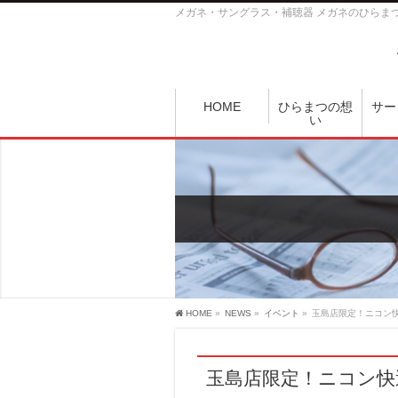
メガネ・サングラス・補聴器 メガネのひらま
HOME
ひらまつの想
サー
い
HOME
»
NEWS
»
イベント
»
玉島店限定！ニコン
玉島店限定！ニコン快