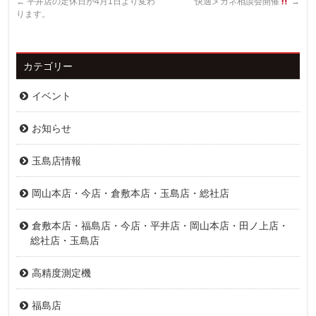
←
平井店の定休日が4月1日より変わ
快適メガネ相談会開催
→
ります。
カテゴリー
イベント
お知らせ
玉島店情報
岡山本店・今店・倉敷本店・玉島店・総社店
倉敷本店・福島店・今店・平井店・岡山本店・田ノ上店・
総社店・玉島店
高精度測定機
福島店