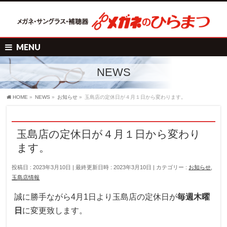
MENU
NEWS
HOME
»
NEWS
»
お知らせ
»
玉島店の定休日が４月１日から変わります。
玉島店の定休日が４月１日から変わり
ます。
投稿日 : 2023年3月10日
最終更新日時 : 2023年3月10日
カテゴリー :
お知らせ
,
玉島店情報
誠に勝手ながら4月1日より玉島店の定休日が
毎週木曜
日
に変更致します。