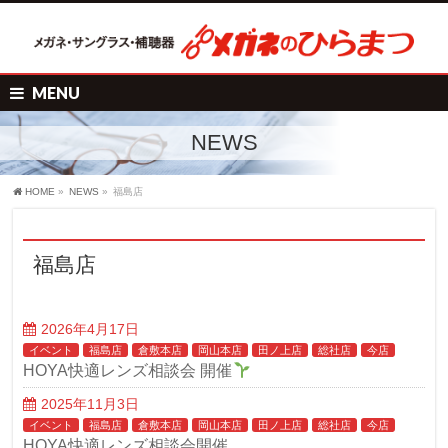
MENU
NEWS
HOME
»
NEWS
»
福島店
福島店
2026年4月17日
イベント
福島店
倉敷本店
岡山本店
田ノ上店
総社店
今店
HOYA快適レンズ相談会 開催
2025年11月3日
イベント
福島店
倉敷本店
岡山本店
田ノ上店
総社店
今店
HOYA快適レンズ相談会開催